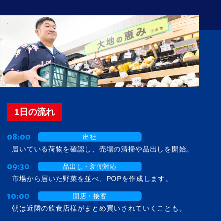
1日の流れ
08:00
出社
届いている荷物を確認し、売場の清掃や品出しを開始。
09:30
品出し・新便対応
市場から届いた野菜を並べ、POPを作成します。
10:00
開店・接客
朝は近隣の飲食店様がまとめ買いされていくことも。